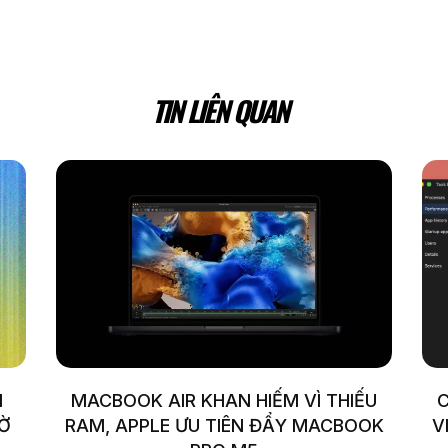
TIN LIÊN QUAN
I
MACBOOK AIR KHAN HIẾM VÌ THIẾU
C
HỜ
RAM, APPLE ƯU TIÊN ĐẨY MACBOOK
V