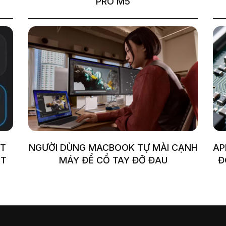
PRO M5
ỆT
NGƯỜI DÙNG MACBOOK TỰ MÀI CẠNH
AP
ẤT
MÁY ĐỂ CỔ TAY ĐỠ ĐAU
Đ