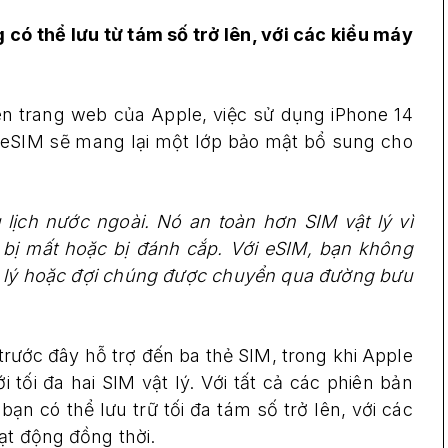
có thể lưu từ tám số trở lên, với các kiểu máy
rên trang web của Apple, việc sử dụng iPhone 14
eSIM sẽ mang lại một lớp bảo mật bổ sung cho
u lịch nước ngoài. Nó an toàn hơn SIM vật lý vì
 bị mất hoặc bị đánh cắp. Với eSIM, bạn không
ật lý hoặc đợi chúng được chuyển qua đường bưu
trước đây hỗ trợ đến ba thẻ SIM, trong khi Apple
 tối đa hai SIM vật lý. Với tất cả các phiên bản
ạn có thể lưu trữ tối đa tám số trở lên, với các
ạt động đồng thời.