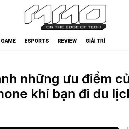
N GAME
ESPORTS
REVIEW
GIẢI TRÍ
nh những ưu điểm củ
hone khi bạn đi du lị