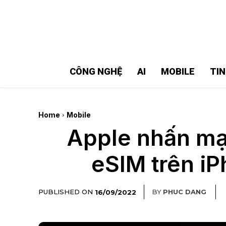
MMOSITE - Thông tin công nghệ
Bài viết nổi bật
CÔNG NGHỆ
AI
MOBILE
TI
Home
Mobile
Apple nhấn mạ
eSIM trên iP
PUBLISHED ON
BY
PHUC DANG
16/09/2022