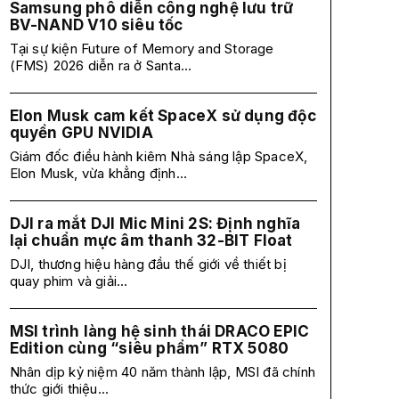
Samsung phô diễn công nghệ lưu trữ
BV-NAND V10 siêu tốc
Tại sự kiện Future of Memory and Storage
(FMS) 2026 diễn ra ở Santa...
Elon Musk cam kết SpaceX sử dụng độc
quyền GPU NVIDIA
Giám đốc điều hành kiêm Nhà sáng lập SpaceX,
Elon Musk, vừa khẳng định...
DJI ra mắt DJI Mic Mini 2S: Định nghĩa
lại chuẩn mực âm thanh 32-BIT Float
DJI, thương hiệu hàng đầu thế giới về thiết bị
quay phim và giải...
MSI trình làng hệ sinh thái DRACO EPIC
Edition cùng “siêu phẩm” RTX 5080
Nhân dịp kỷ niệm 40 năm thành lập, MSI đã chính
thức giới thiệu...