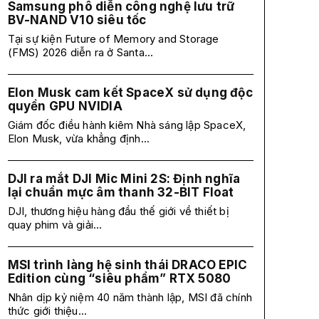
Samsung phô diễn công nghệ lưu trữ
BV-NAND V10 siêu tốc
Tại sự kiện Future of Memory and Storage
(FMS) 2026 diễn ra ở Santa...
Elon Musk cam kết SpaceX sử dụng độc
quyền GPU NVIDIA
Giám đốc điều hành kiêm Nhà sáng lập SpaceX,
Elon Musk, vừa khẳng định...
DJI ra mắt DJI Mic Mini 2S: Định nghĩa
lại chuẩn mực âm thanh 32-BIT Float
DJI, thương hiệu hàng đầu thế giới về thiết bị
quay phim và giải...
MSI trình làng hệ sinh thái DRACO EPIC
Edition cùng “siêu phẩm” RTX 5080
Nhân dịp kỷ niệm 40 năm thành lập, MSI đã chính
thức giới thiệu...