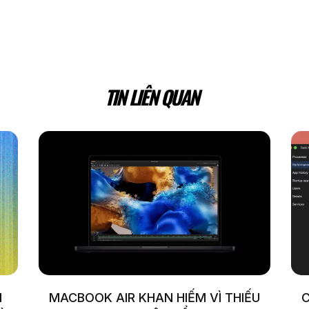
TIN LIÊN QUAN
I
MACBOOK AIR KHAN HIẾM VÌ THIẾU
C