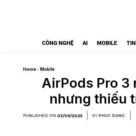
MMOSITE - Thông tin công nghệ
Bài viết nổi bật
CÔNG NGHỆ
AI
MOBILE
TI
Home
Mobile
AirPods Pro 3
nhưng thiếu 
PUBLISHED ON
BY
PHUC DANG
03/09/2025