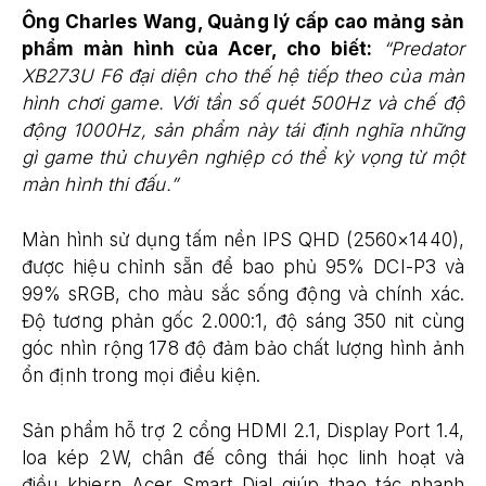
Ông Charles Wang, Quảng lý cấp cao mảng sản
phẩm màn hình của Acer, cho biết:
“Predator
XB273U F6 đại diện cho thế hệ tiếp theo của màn
hình chơi game. Với tần số quét 500Hz và chế độ
động 1000Hz, sản phẩm này tái định nghĩa những
gì game thủ chuyên nghiệp có thể kỳ vọng từ một
màn hình thi đấu.”
Màn hình sử dụng tấm nền IPS QHD (2560×1440),
được hiệu chỉnh sẵn để bao phủ 95% DCI-P3 và
99% sRGB, cho màu sắc sống động và chính xác.
Độ tương phản gốc 2.000:1, độ sáng 350 nit cùng
góc nhìn rộng 178 độ đảm bảo chất lượng hình ảnh
ổn định trong mọi điều kiện.
Sản phẩm hỗ trợ 2 cổng HDMI 2.1, Display Port 1.4,
loa kép 2W, chân đế công thái học linh hoạt và
điều khiern Acer Smart Dial giúp thao tác nhanh