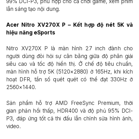
99% DCI-P3, phù hợp cho cả chơi game, xem phim
lẫn sáng tạo nội dung.
Acer Nitro XV270X P – Kết hợp độ nét 5K và
hiệu năng eSports
Nitro XV270X P là màn hình 27 inch đành cho
người dùng đòi hỏi sự cân bằng giữa độ phân giải
siêu cao và tốc độ hiển thị. Ở chế độ tiêu chuẩn,
màn hình hỗ trợ 5K (5120×2880) ở 165Hz, khi kích
hoạt DFR, tần số quét quét có thể đạt 330Hz ở
2560×1440.
Sản phẩm hỗ trợ AMD FreeSync Premium, thời
gian phản hồi thấp, HDR400 và độ phủ 95% DCI-
P3, đáp ứng tốt cả thi đấu lẫn chỉnh sửa hình ảnh,
video.