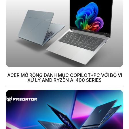
ACER MỞ RỘNG DANH MỤC COPILOT+PC VỚI BỘ VI
XỬ LÝ AMD RYZEN AI 400 SERIES