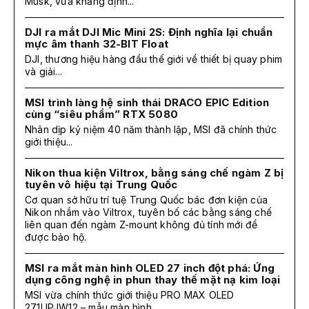
Musk, vừa khẳng định...
DJI ra mắt DJI Mic Mini 2S: Định nghĩa lại chuẩn
mực âm thanh 32-BIT Float
DJI, thương hiệu hàng đầu thế giới về thiết bị quay phim
và giải...
MSI trình làng hệ sinh thái DRACO EPIC Edition
cùng “siêu phẩm” RTX 5080
Nhân dịp kỷ niệm 40 năm thành lập, MSI đã chính thức
giới thiệu...
Nikon thua kiện Viltrox, bằng sáng chế ngàm Z bị
tuyên vô hiệu tại Trung Quốc
Cơ quan sở hữu trí tuệ Trung Quốc bác đơn kiện của
Nikon nhắm vào Viltrox, tuyên bố các bằng sáng chế
liên quan đến ngàm Z-mount không đủ tính mới để
được bảo hộ.
MSI ra mắt màn hình OLED 27 inch đột phá: Ứng
dụng công nghệ in phun thay thế mặt nạ kim loại
MSI vừa chính thức giới thiệu PRO MAX OLED
271UPJW12 – mẫu màn hình...