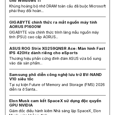
cho Windows 11
Khủng hoảng bộ nhớ DRAM toàn cầu đã buộc Microsoft
phải thay đổi hoàn...
GIGABYTE chính thức ra mắt nguồn máy tính
AORUS P1600W
GIGABYTE vừa chính thức trình làng mẫu nguồn máy
tính (PSU) cao cấp AORUS...
ASUS ROG Strix XG259QNSR Ace: Màn hình Fast
IPS 420Hz dành riêng cho eSports
Thương hiệu phần cứng đình đám ASUS vừa bổ sung
vào dải sản phẩm...
Samsung phô diễn công nghệ lưu trữ BV-NAND
V10 siêu tốc
Tại sự kiện Future of Memory and Storage (FMS) 2026
diễn ra ở Santa...
Elon Musk cam kết SpaceX sử dụng độc quyền
GPU NVIDIA
Giám đốc điều hành kiêm Nhà sáng lập SpaceX, Elon