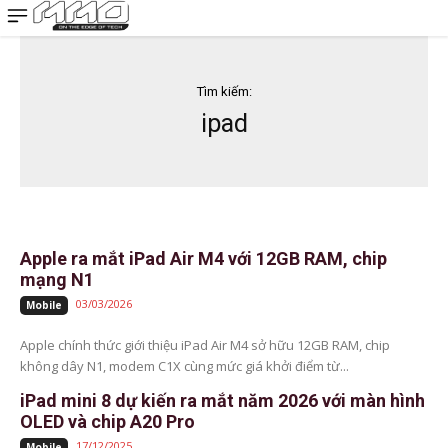
MMOSITE - Thông tin công nghệ
Bài viết nổi bật
Tìm kiếm:
ipad
Apple ra mắt iPad Air M4 với 12GB RAM, chip
mạng N1
03/03/2026
Mobile
Apple chính thức giới thiệu iPad Air M4 sở hữu 12GB RAM, chip
không dây N1, modem C1X cùng mức giá khởi điểm từ...
iPad mini 8 dự kiến ra mắt năm 2026 với màn hình
OLED và chip A20 Pro
17/12/2025
Mobile