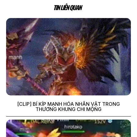
TIN LIÊN QUAN
[CLIP] BÍ KÍP MẠNH HÓA NHÂN VẬT TRONG
THƯƠNG KHUNG CHI MỘNG