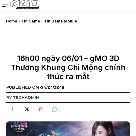
MMOSITE - Thông tin công nghệ
Bài viết nổi bật
Home
Tin Game
Tin Game Mobile
16h00 ngày 06/01 – gMO 3D
Thương Khung Chi Mộng chính
thức ra mắt
PUBLISHED ON
04/01/2016
BY
TECHADMIN