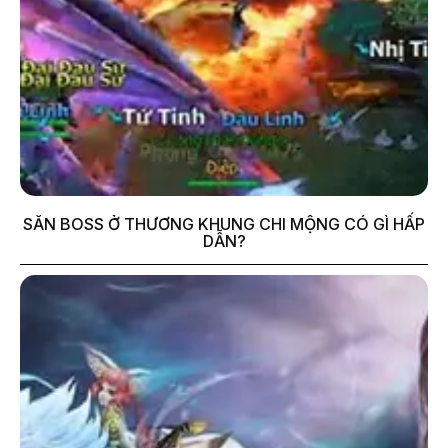
SĂN BOSS Ở THƯƠNG KHUNG CHI MỘNG CÓ GÌ HẤP
DẪN?