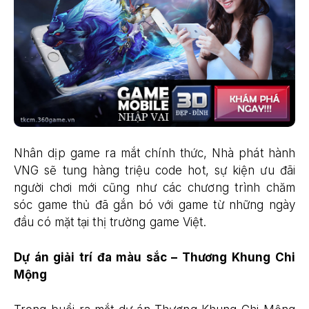
Nhân dịp game ra mắt chính thức, Nhà phát hành
VNG sẽ tung hàng triệu code hot, sự kiện ưu đãi
người chơi mới cũng như các chương trình chăm
sóc game thủ đã gắn bó với game từ những ngày
đầu có mặt tại thị trường game Việt.
Dự án giải trí đa màu sắc – Thương Khung Chi
Mộng