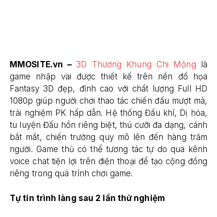
MMOSITE.vn –
3D Thương Khung Chi Mộng
là
game nhập vai được thiết kế trên nền đồ họa
Fantasy 3D đẹp, đỉnh cao với chất lượng Full HD
1080p giúp người chơi thao tác chiến đấu mượt mà,
trải nghiệm PK hấp dẫn. Hệ thống Đấu khí, Dị hỏa,
tu luyện Đấu hồn riêng biệt, thú cưỡi đa dạng, cánh
bắt mắt, chiến trường quy mô lên đến hàng trăm
người. Game thủ có thể tương tác tự do qua kênh
voice chat tiện lợi trên điện thoại để tạo cộng đồng
riêng trong quá trình chơi game.
Tự tin trình làng sau 2 lần thử nghiệm