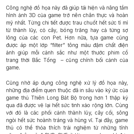
Công nghệ đồ họa này đã giúp tái hiện và nâng tầm
hình ảnh 3D của game trở nên chân thực và hoàn
mỹ nhất. Từng chi tiết được trau chuốt hết sức tỉ mỉ
từ thành lũy, cỏ cây, bóng trăng hay cả từng sợ
lông của các con Pet. Hơn nữa, tựa game cũng
được áp một lớp “filter” tông màu đậm chất điện
ảnh giúp mỗi cảnh sắc như một thước phim cổ
trang thời Bắc Tống – cũng chính bối cảnh của
game.
Cũng nhờ áp dụng công nghệ xử lý đồ họa này,
những địa điểm quen thuộc đã in sâu vào ký ức của
game thủ Thiên Long Bát Bộ trong hơn 1 thập kỷ
qua đã được vẽ lại hết sức tinh xảo rộng lớn. Cùng
với đó là các phối cảnh thành lũy, cây cối, sông
ngòi hết sức hoành tráng và hùng vĩ. Tại đây, game
thủ có thể thỏa thích trải nghiệm từ những tính