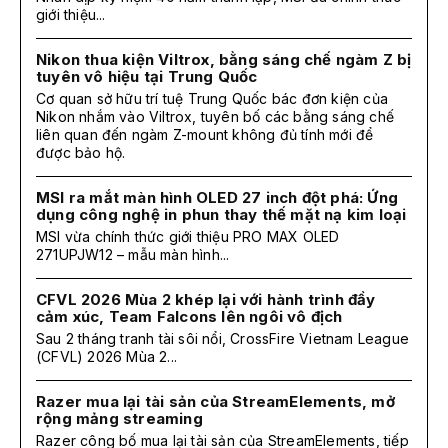
giới thiệu...
Nikon thua kiện Viltrox, bằng sáng chế ngàm Z bị
tuyên vô hiệu tại Trung Quốc
Cơ quan sở hữu trí tuệ Trung Quốc bác đơn kiện của
Nikon nhắm vào Viltrox, tuyên bố các bằng sáng chế
liên quan đến ngàm Z-mount không đủ tính mới để
được bảo hộ.
MSI ra mắt màn hình OLED 27 inch đột phá: Ứng
dụng công nghệ in phun thay thế mặt nạ kim loại
MSI vừa chính thức giới thiệu PRO MAX OLED
271UPJW12 – mẫu màn hình...
CFVL 2026 Mùa 2 khép lại với hành trình đầy
cảm xúc, Team Falcons lên ngôi vô địch
Sau 2 tháng tranh tài sôi nổi, CrossFire Vietnam League
(CFVL) 2026 Mùa 2...
Razer mua lại tài sản của StreamElements, mở
rộng mảng streaming
Razer công bố mua lại tài sản của StreamElements, tiếp