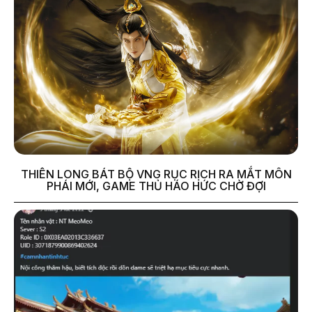
THIÊN LONG BÁT BỘ VNG RỤC RỊCH RA MẮT MÔN
PHÁI MỚI, GAME THỦ HÁO HỨC CHỜ ĐỢI