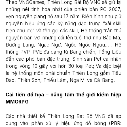
Theo VNGGames, Thiên Long Bát Bộ VNG sẽ giữ lại
những nét tinh hoa nhất của phiên bản PC 2007,
vẹn nguyên giang hồ sau 17 năm. Điển hình như giữ
nguyên hiệu ứng các kỹ năng đặc trưng “xài skill
hiện chữ đỏ” và tên gọi các skill; Hệ thống trân thú
nguyên bản với những cái tên tuổi thơ như Bác Mã,
Đường Lang, Ngạc Ngư, Ngốc Ngốc Ngưu… ; Hệ
thống PVP, PVE đa dạng từ Bang chiến, Tống Liêu
đến các phó bản đặc trưng; Sinh sản Pet cá nhân
trong vòng 10 giây với hơn 30 loại Pet; Và đặc biệt
là hệ thống môn phái chuẩn Thiên Long gồm Tiêu
Dao, Thiên Sơn, Thiếu Lâm, Nga Mi và Cái Bang.
Cải tiến đồ họa – nâng tầm thế giới kiếm hiệp
MMORPG
Các nhà thiết kế Thiên Long Bát Bộ VNG đã áp
dụng vào phần xử lý hiệu ứng đổ bóng (PBR: