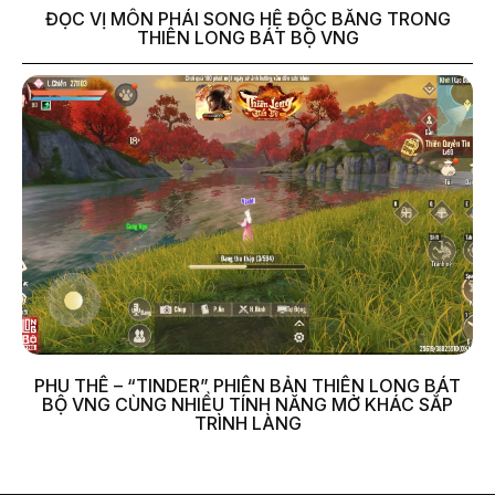
ĐỌC VỊ MÔN PHÁI SONG HỆ ĐỘC BĂNG TRONG
THIÊN LONG BÁT BỘ VNG
PHU THÊ – “TINDER” PHIÊN BẢN THIÊN LONG BÁT
BỘ VNG CÙNG NHIỀU TÍNH NĂNG MỞ KHÁC SẮP
TRÌNH LÀNG