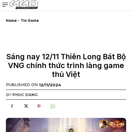
MMOSITE - Thông tin công nghệ
Bài viết nổi bật
Home
Tin Game
Sáng nay 12/11 Thiên Long Bát Bộ
VNG chính thức trình làng game
thủ Việt
PUBLISHED ON
12/11/2024
BY
PHUC DANG