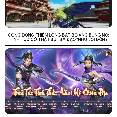
CỘNG ĐỒNG THIÊN LONG BÁT BỘ VNG BÙNG NỔ:
TINH TÚC CÓ THẬT SỰ “BÁ ĐẠO”NHƯ LỜI ĐỒN?