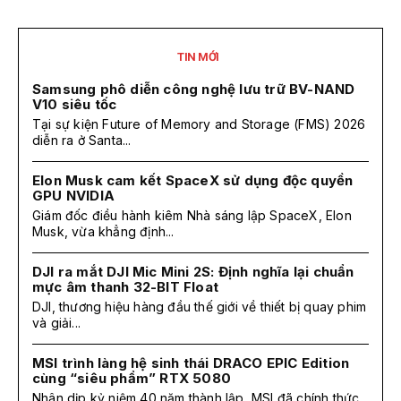
TIN MỚI
Samsung phô diễn công nghệ lưu trữ BV-NAND
V10 siêu tốc
Tại sự kiện Future of Memory and Storage (FMS) 2026
diễn ra ở Santa...
Elon Musk cam kết SpaceX sử dụng độc quyền
GPU NVIDIA
Giám đốc điều hành kiêm Nhà sáng lập SpaceX, Elon
Musk, vừa khẳng định...
DJI ra mắt DJI Mic Mini 2S: Định nghĩa lại chuẩn
mực âm thanh 32-BIT Float
DJI, thương hiệu hàng đầu thế giới về thiết bị quay phim
và giải...
MSI trình làng hệ sinh thái DRACO EPIC Edition
cùng “siêu phẩm” RTX 5080
Nhân dịp kỷ niệm 40 năm thành lập, MSI đã chính thức