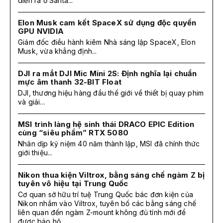
diễn ra ở Santa...
Elon Musk cam kết SpaceX sử dụng độc quyền
GPU NVIDIA
Giám đốc điều hành kiêm Nhà sáng lập SpaceX, Elon
Musk, vừa khẳng định...
DJI ra mắt DJI Mic Mini 2S: Định nghĩa lại chuẩn
mực âm thanh 32-BIT Float
DJI, thương hiệu hàng đầu thế giới về thiết bị quay phim
và giải...
MSI trình làng hệ sinh thái DRACO EPIC Edition
cùng “siêu phẩm” RTX 5080
Nhân dịp kỷ niệm 40 năm thành lập, MSI đã chính thức
giới thiệu...
Nikon thua kiện Viltrox, bằng sáng chế ngàm Z bị
tuyên vô hiệu tại Trung Quốc
Cơ quan sở hữu trí tuệ Trung Quốc bác đơn kiện của
Nikon nhắm vào Viltrox, tuyên bố các bằng sáng chế
liên quan đến ngàm Z-mount không đủ tính mới để
được bảo hộ.