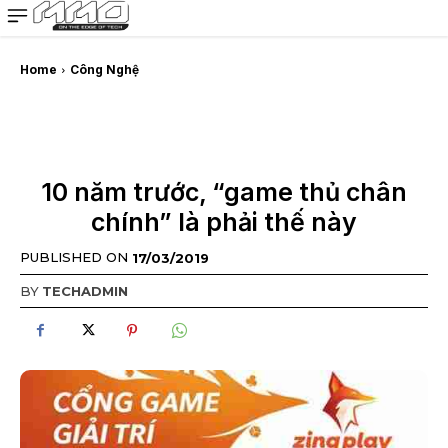
MMOSITE - Thông tin công nghệ
Bài viết nổi bật
Home
Công Nghệ
10 năm trước, “game thủ chân
chính” là phải thế này
PUBLISHED ON
17/03/2019
BY
TECHADMIN